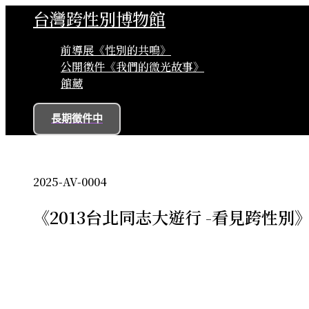
跳
台灣跨性別博物館
至
主
前導展《性別的共鳴》
要
公開徵件《我們的微光故事》
內
館藏
容
長期徵件中
2025-AV-0004
《
2013台北同志大遊行 -看見跨性別