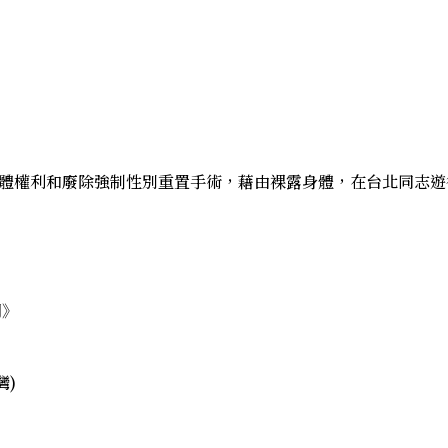
身身體權利和廢除強制性別重置手術，藉由裸露身體，在台北同志
別
》
灣)