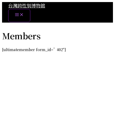
跳
台灣跨性別博物館
至
主
要
內
容
Members
[ultimatemember form_id=”402″]